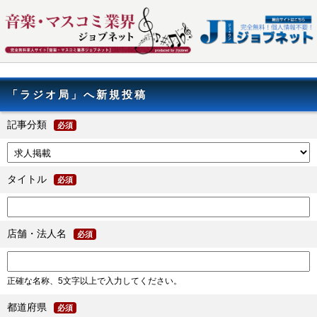
「ラジオ局」へ新規投稿
記事分類
必須
タイトル
必須
店舗・法人名
必須
正確な名称、5文字以上で入力してください。
都道府県
必須