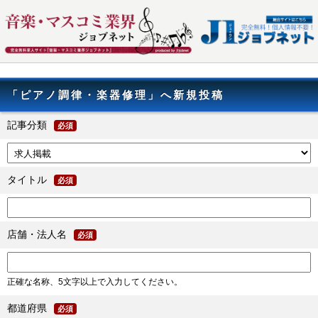
「ピアノ調律・楽器修理」へ新規投稿
記事分類
必須
タイトル
必須
店舗・法人名
必須
正確な名称、5文字以上で入力してください。
都道府県
必須